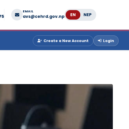
EMAIL
Language
75
avs@cehrd.gov.np
Create a New Account
Login