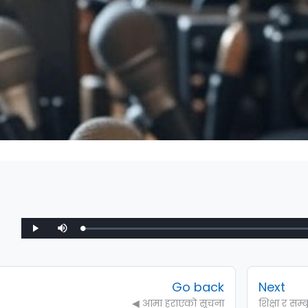
equirements
Loaded
:
Play
Mute
0%
Go back
Next
◀︎ आमा हराएको सूचना
शिक्षा र सम्