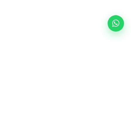
Follow Us
epal