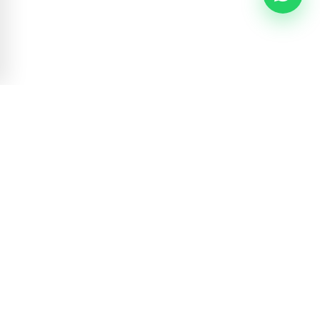
सिकाइ चौतारी
नेपाल सरकार
शिक्षा तथा मानव स्रोत विकास केन्द्र सबैलाई गुणस्तरीय शिक्षा र तालिम अवसरहरू
प्रदान गर्न प्रतिबद्ध छ। सबैका लागि शिक्षा, जहाँ पनि कहिले पनि सिक्नुहोस्।
महत्त्वपूर्ण लिङ्कहरू
MoES